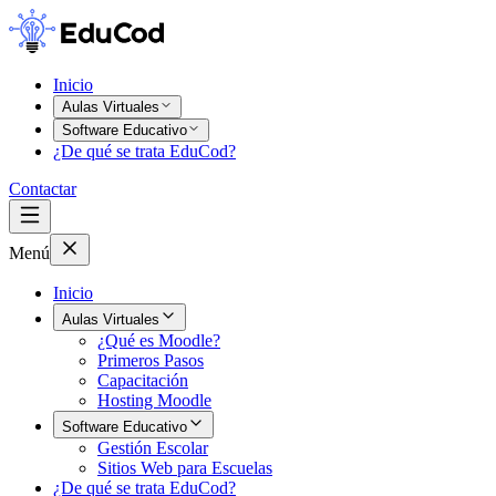
Inicio
Aulas Virtuales
Software Educativo
¿De qué se trata EduCod?
Contactar
Menú
Inicio
Aulas Virtuales
¿Qué es Moodle?
Primeros Pasos
Capacitación
Hosting Moodle
Software Educativo
Gestión Escolar
Sitios Web para Escuelas
¿De qué se trata EduCod?