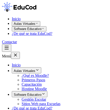
Inicio
Aulas Virtuales
Software Educativo
¿De qué se trata EduCod?
Contactar
Menú
Inicio
Aulas Virtuales
¿Qué es Moodle?
Primeros Pasos
Capacitación
Hosting Moodle
Software Educativo
Gestión Escolar
Sitios Web para Escuelas
¿De qué se trata EduCod?