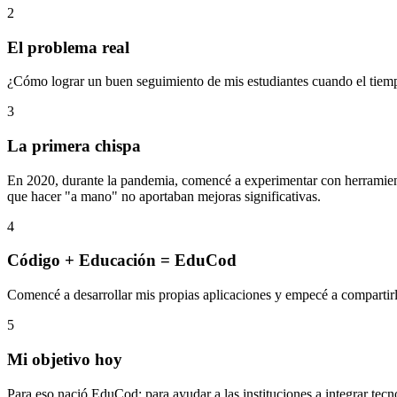
2
El problema real
¿Cómo lograr un buen seguimiento de mis estudiantes cuando el tiemp
3
La primera chispa
En 2020, durante la pandemia, comencé a experimentar con herramienta
que hacer "a mano" no aportaban mejoras significativas.
4
Código + Educación = EduCod
Comencé a desarrollar mis propias aplicaciones y empecé a compartirl
5
Mi objetivo hoy
Para eso nació EduCod: para ayudar a las instituciones a integrar tec